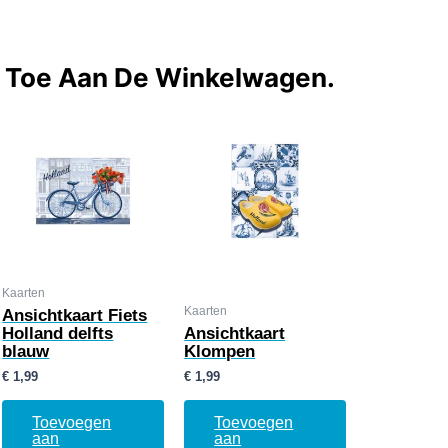
t Toe Aan De Winkelwagen.
Kaarten
Kaarten
Ansichtkaart Fiets
Holland delfts
Ansichtkaart
blauw
Klompen
€
1,99
€
1,99
Toevoegen
Toevoegen
aan
aan