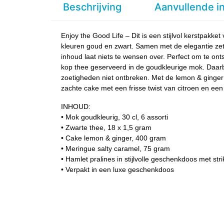
Beschrijving
Aanvullende i
Enjoy the Good Life – Dit is een stijlvol kerstpakke
kleuren goud en zwart. Samen met de elegantie zett
inhoud laat niets te wensen over. Perfect om te on
kop thee geserveerd in de goudkleurige mok. Daar
zoetigheden niet ontbreken. Met de lemon & ginger 
zachte cake met een frisse twist van citroen en ee
INHOUD:
• Mok goudkleurig, 30 cl, 6 assorti
• Zwarte thee, 18 x 1,5 gram
• Cake lemon & ginger, 400 gram
• Meringue salty caramel, 75 gram
• Hamlet pralines in stijlvolle geschenkdoos met str
• Verpakt in een luxe geschenkdoos