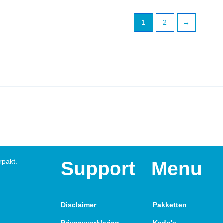
1
2
→
rpakt.
Support
Menu
Disclaimer
Pakketten
Privacyverklaring
Kado's