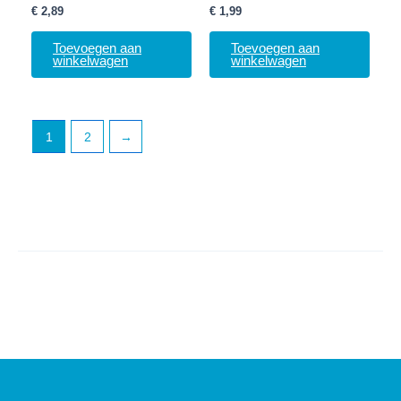
€
2,89
€
1,99
Toevoegen aan
Toevoegen aan
winkelwagen
winkelwagen
1
2
→