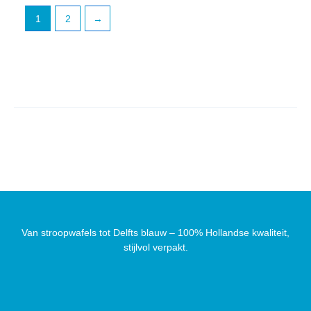
1
2
→
Van stroopwafels tot Delfts blauw – 100% Hollandse kwaliteit,
stijlvol verpakt.