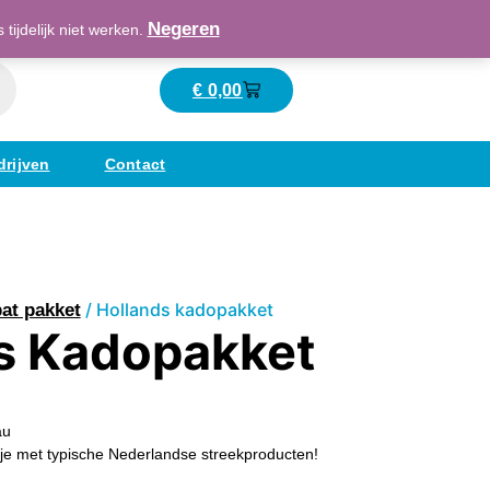
Maatschappelijk verantwoord ondernemend
Negeren
ijdelijk niet werken.
€
0,00
Winkelwagen
drijven
Contact
/ Hollands kadopakket
at pakket
s Kadopakket
au
je met typische Nederlandse streekproducten!