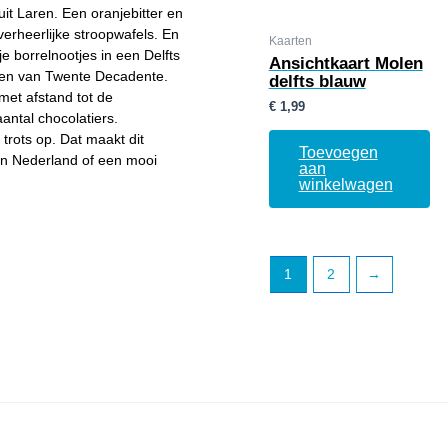
it Laren. Een oranjebitter en
verheerlijke stroopwafels. En
Kaarten
je borrelnootjes in een Delfts
Ansichtkaart Molen
sen van Twente Decadente.
delfts blauw
met afstand tot de
€
1,99
antal chocolatiers.
trots op. Dat maakt dit
Toevoegen
in Nederland of een mooi
aan
winkelwagen
1
2
→