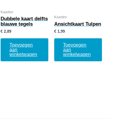
Kaarten
Kaarten
Dubbele kaart delfts
blauwe tegels
Ansichtkaart Tulpen
€
2,89
€
1,99
Toevoegen
Toevoegen
aan
aan
winkelwagen
winkelwagen