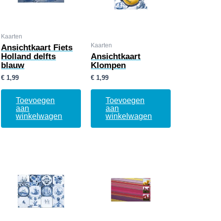
Kaarten
Kaarten
Ansichtkaart Fiets
Holland delfts
Ansichtkaart
blauw
Klompen
€
1,99
€
1,99
Toevoegen
Toevoegen
aan
aan
winkelwagen
winkelwagen