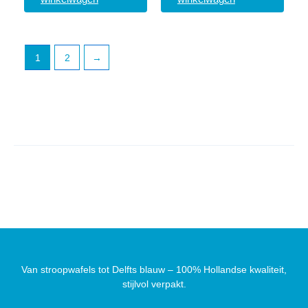
1
2
→
Van stroopwafels tot Delfts blauw – 100% Hollandse kwaliteit,
stijlvol verpakt.