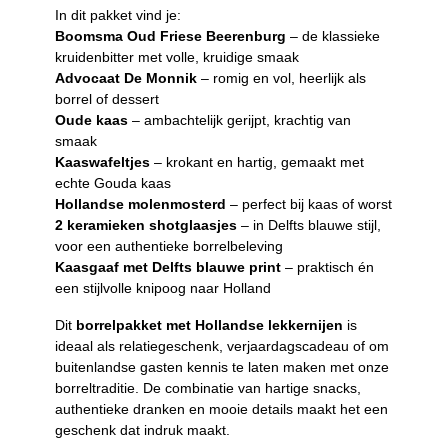
In dit pakket vind je:
Boomsma Oud Friese Beerenburg
– de klassieke
kruidenbitter met volle, kruidige smaak
Advocaat De Monnik
– romig en vol, heerlijk als
borrel of dessert
Oude kaas
– ambachtelijk gerijpt, krachtig van
smaak
Kaaswafeltjes
– krokant en hartig, gemaakt met
echte Gouda kaas
Hollandse molenmosterd
– perfect bij kaas of worst
2 keramieken shotglaasjes
– in Delfts blauwe stijl,
voor een authentieke borrelbeleving
Kaasgaaf met Delfts blauwe print
– praktisch én
een stijlvolle knipoog naar Holland
Dit
borrelpakket met Hollandse lekkernijen
is
ideaal als relatiegeschenk, verjaardagscadeau of om
buitenlandse gasten kennis te laten maken met onze
borreltraditie. De combinatie van hartige snacks,
authentieke dranken en mooie details maakt het een
geschenk dat indruk maakt.