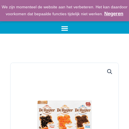
Ga
We zijn momenteel de website aan het verbeteren. Het kan daardoor
naar
€
0,00
Winkelwage
Negeren
voorkomen dat bepaalde functies tijdelijk niet werken.
de
inhoud