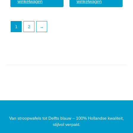
winkelwagen
winkelwagen
1
2
→
Van stroopwafels tot Delfts blauw – 100% Hollandse kwaliteit,
stijlvol verpakt.