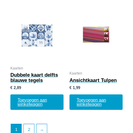
Kaarten
Kaarten
Dubbele kaart delfts
blauwe tegels
Ansichtkaart Tulpen
€
2,89
€
1,99
Toevoegen aan
Toevoegen aan
winkelwagen
winkelwagen
1
2
→