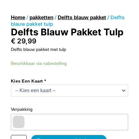
/
/
/ Delfts
Home
pakketten
Delfts blauw pakket
blauw pakket tulp
Delfts Blauw Pakket Tulp
€
29,99
Delfts blauw pakket met tulp
Delfts
Beschikbaar via nabestelling
Blauw
Pakket
Tulp
Kies Een Kaart *
Aantal
Verpakking