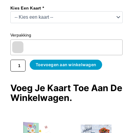
Blauw
Kies Een Kaart *
Kussend
Paar
10
Cm
Verpakking
Aantal
Toevoegen aan winkelwagen
Voeg Je Kaart Toe Aan De
Winkelwagen.