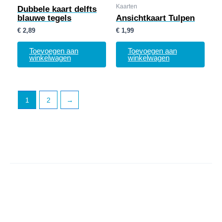
Kaarten
Dubbele kaart delfts
blauwe tegels
Ansichtkaart Tulpen
€
2,89
€
1,99
Toevoegen aan
Toevoegen aan
winkelwagen
winkelwagen
1
2
→