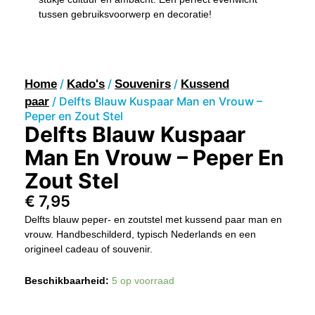
tussen gebruiksvoorwerp en decoratie!
/
/
/
Home
Kado's
Souvenirs
Kussend
/ Delfts Blauw Kuspaar Man en Vrouw –
paar
Peper en Zout Stel
Delfts Blauw Kuspaar
Man En Vrouw – Peper En
Zout Stel
€
7,95
Delfts blauw peper- en zoutstel met kussend paar man en
vrouw. Handbeschilderd, typisch Nederlands en een
origineel cadeau of souvenir.
Delfts
Beschikbaarheid:
5 op voorraad
Blauw
Kuspaar