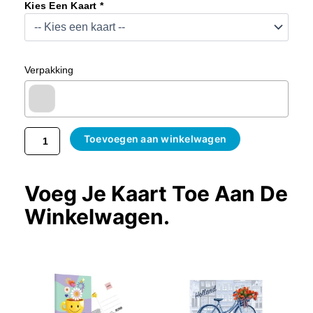
Man
Kies Een Kaart *
En
Vrouw
–
Peper
Verpakking
En
Zout
Stel
Aantal
Toevoegen aan winkelwagen
Voeg Je Kaart Toe Aan De
Winkelwagen.