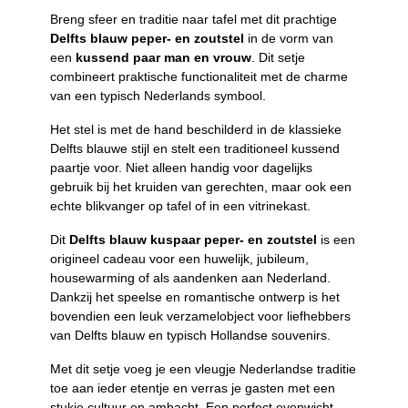
Breng sfeer en traditie naar tafel met dit prachtige
Delfts blauw peper- en zoutstel
in de vorm van
een
kussend paar man en vrouw
. Dit setje
combineert praktische functionaliteit met de charme
van een typisch Nederlands symbool.
Het stel is met de hand beschilderd in de klassieke
Delfts blauwe stijl en stelt een traditioneel kussend
paartje voor. Niet alleen handig voor dagelijks
gebruik bij het kruiden van gerechten, maar ook een
echte blikvanger op tafel of in een vitrinekast.
Dit
Delfts blauw kuspaar peper- en zoutstel
is een
origineel cadeau voor een huwelijk, jubileum,
housewarming of als aandenken aan Nederland.
Dankzij het speelse en romantische ontwerp is het
bovendien een leuk verzamelobject voor liefhebbers
van Delfts blauw en typisch Hollandse souvenirs.
Met dit setje voeg je een vleugje Nederlandse traditie
toe aan ieder etentje en verras je gasten met een
stukje cultuur en ambacht. Een perfect evenwicht