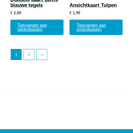
blauwe tegels
Ansichtkaart Tulpen
€
2,89
€
1,99
Toevoegen aan
Toevoegen aan
winkelwagen
winkelwagen
1
2
→