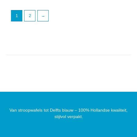
1
2
→
Van stroopwafels tot Delfts blauw – 100% Hollandse kwaliteit,
stijlvol verpakt.