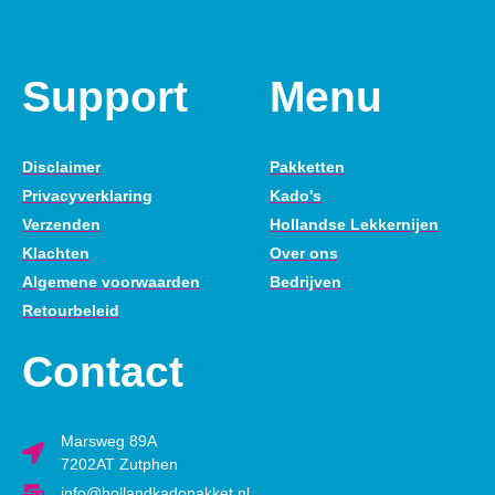
Support
Menu
Disclaimer
Pakketten
Privacyverklaring
Kado's
Verzenden
Hollandse Lekkernijen
Klachten
Over ons
Algemene voorwaarden
Bedrijven
Retourbeleid
Contact
Marsweg 89A
7202AT Zutphen
info@hollandkadopakket.nl