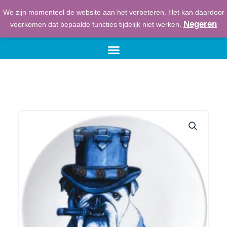
Ga
We zijn momenteel de website aan het verbeteren. Het kan daardoor
naar
€
0,00
Winkelwage
Negeren
voorkomen dat bepaalde functies tijdelijk niet werken.
de
inhoud