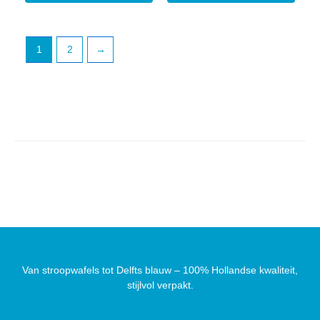
1
2
→
Van stroopwafels tot Delfts blauw – 100% Hollandse kwaliteit,
stijlvol verpakt.