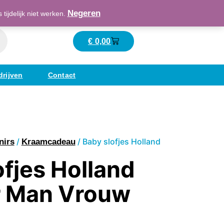
Maatschappelijk verantwoord ondernemend
Negeren
ijdelijk niet werken.
€
0,00
Winkelwagen
drijven
Contact
/
/ Baby slofjes Holland
nirs
Kraamcadeau
ofjes Holland
r Man Vrouw