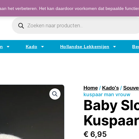
Bestellen op factuur mogelijk voor bedrijven
an het verbeteren. Het kan daardoor voorkomen dat bepaalde functies t
Producten
Zoeken
en
Kado
Hollandse Lekkernijen
Be
/
/
Home
Kado's
Souve
kuspaar man vrouw
Baby Sl
Kuspaa
€
6,95