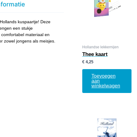
nformatie
 Hollands kuspaartje! Deze
rengen een stukje
 comfortabel materiaal en
or zowel jongens als meisjes.
Hollandse lekkernijen
Thee kaart
€
4,25
Toevoegen
aan
winkelwagen