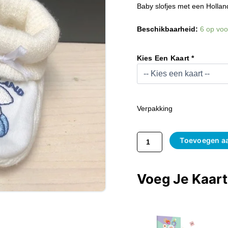
Baby slofjes met een Hollan
Baby
Beschikbaarheid:
6 op voo
Slofjes
Holland
Kuspaar
Kies Een Kaart *
Man
Vrouw
Aantal
Verpakking
Toevoegen a
Voeg Je Kaar