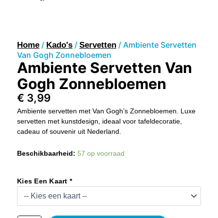
/
/
/ Ambiente Servetten
Home
Kado's
Servetten
Van Gogh Zonnebloemen
Ambiente Servetten Van
Gogh Zonnebloemen
€
3,99
Ambiente servetten met Van Gogh’s Zonnebloemen. Luxe
servetten met kunstdesign, ideaal voor tafeldecoratie,
cadeau of souvenir uit Nederland.
Ambiente
Beschikbaarheid:
57 op voorraad
Servetten
Van
Gogh
Kies Een Kaart *
Zonnebloemen
Aantal