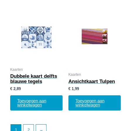
Kaarten
Kaarten
Dubbele kaart delfts
blauwe tegels
Ansichtkaart Tulpen
€
2,89
€
1,99
Toevoegen aan
Toevoegen aan
winkelwagen
winkelwagen
1
2
→