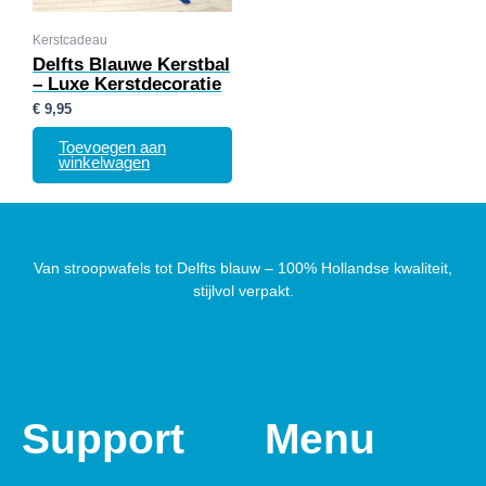
Kerstcadeau
Delfts Blauwe Kerstbal
– Luxe Kerstdecoratie
€
9,95
Toevoegen aan
winkelwagen
Van stroopwafels tot Delfts blauw – 100% Hollandse kwaliteit,
stijlvol verpakt.
Support
Menu