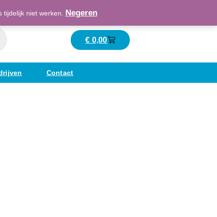
Maatschappelijk verantwoord ondernemend
Negeren
ijdelijk niet werken.
€
0,00
Winkelwagen
drijven
Contact