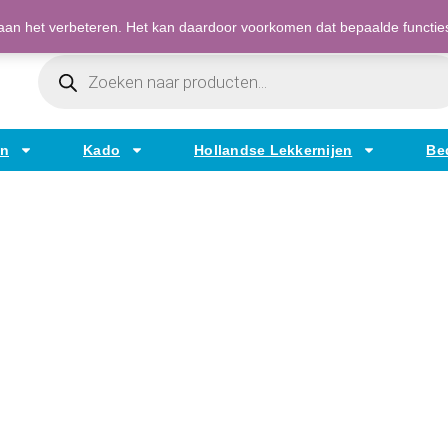
Bestellen op factuur mogelijk voor bedrijven
an het verbeteren. Het kan daardoor voorkomen dat bepaalde functies t
Producten
Zoeken
en
Kado
Hollandse Lekkernijen
Be