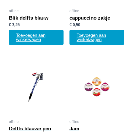
offline
offline
Blik delfts blauw
cappuccino zakje
€
3,25
€
0,50
Toevoegen aan
Toevoegen aan
winkelwagen
winkelwagen
offline
offline
Delfts blauwe pen
Jam