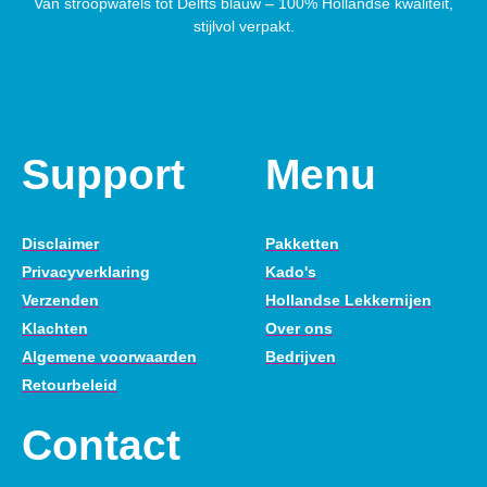
Van stroopwafels tot Delfts blauw – 100% Hollandse kwaliteit,
stijlvol verpakt.
Support
Menu
Disclaimer
Pakketten
Privacyverklaring
Kado's
Verzenden
Hollandse Lekkernijen
Klachten
Over ons
Algemene voorwaarden
Bedrijven
Retourbeleid
Contact